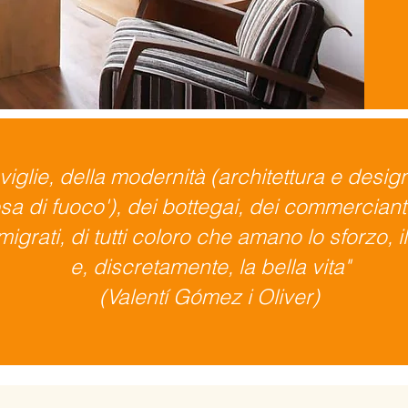
viglie, della modernità (architettura e design
osa di fuoco'), dei bottegai, dei commercianti,
migrati, di tutti coloro che amano lo sforzo, i
e, discretamente, la bella vita"
(Valentí Gómez i Oliver)