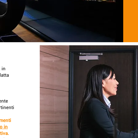
 in
datta
iente
tinenti
amenti
o in
tiva.