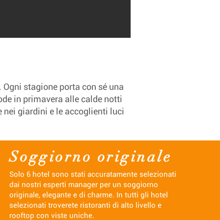
o. Ogni stagione porta con sé una
de in primavera alle calde notti
nei giardini e le accoglienti luci
Soggiorno originale
Solo 6 hotel sono stati accuratamente selezionati
dai nostri esperti manager per un soggiorno
originale, elegante e di charme. In tutti gli hotel
selezionati troverete ristoranti di alto livello e
rooftop con viste uniche.