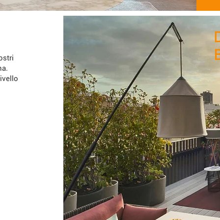
a
ostri
na.
livello