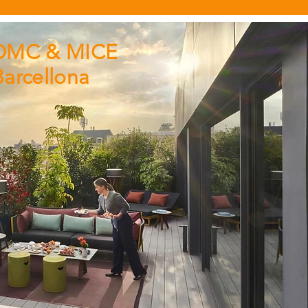
DMC & MICE
Barcellona