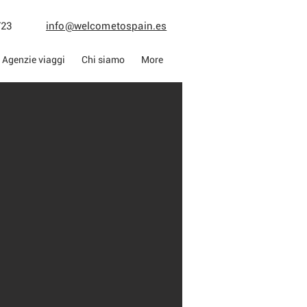
013723
info@welcometospain.es
Agenzie viaggi
Chi siamo
More