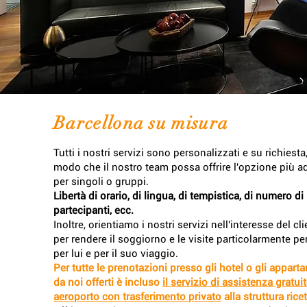
Barcellona su misura
Tutti i nostri servizi sono personalizzati e su richiesta,
modo che il nostro team possa offrire l'opzione più a
per singoli o gruppi.
Libertà di orario, di lingua, di tempistica, di numero di
partecipanti, ecc.
Inoltre, orientiamo i nostri servizi nell'interesse del cl
per rendere il soggiorno e le visite particolarmente per
per lui e per il suo viaggio.
Per tutte le prenotazioni presso gli hotel o gli appart
da noi offerti è incluso
il servizio di assistenza gratuit
aeroporto con trasferimento privato
alla struttura ricet