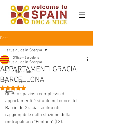
Post
La tua guida in Spagna
Office - Barcelona
La tua guida in Spagna
APPARTAMENTI GRACIA
Visita Barcellona
BARCELLONA
Visita Madrid
Valutazione NaN stelle su 5.
News
Questo spazioso complesso di 
appartamenti è situato nel cuore del 
Barrio de Gracia, facilmente 
raggiungibile dalla stazione della 
metropolitana "Fontana" (L3).