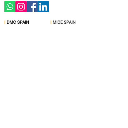
|
DMC SPAIN​
|
MICE SPAIN​
Barcelona DMC
Incentive
Costa del sol DMC
Meeting
Ibiza DMC
Accommodations
Madrid DMC
Team building
Seville DMC
Venues
Tenerife DMC
|
EXPERIENCES
|
ORIGINAL​ STAY
Barcelona
Barcelona
Costa del sol
Costa del sol
Ibiza
Ibiza
Madrid
Madrid
Seville
Seville
Tenerife
Tenerife
Join us!