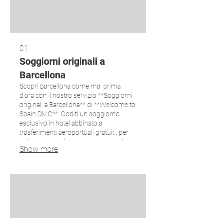
01.
Soggiorni originali a
Barcellona
Scopri Barcellona come mai prima
d'ora con il nostro servizio **Soggiorni
originali a Barcellona** di **Welcome to
Spain DMC**. Goditi un soggiorno
esclusivo in hotel abbinato a
trasferimenti aeroportuali gratuiti, per
un'esperienza di viaggio impeccabile e
Show more
lussuosa. Lasciati guidare dalle nostre
guide esperte che ti immergeranno
nella vibrante cultura della città,
rendendo il tuo soggiorno
indimenticabile.