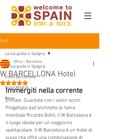
Post
La tua guida in Spagna
Office - Barcelona
La tua guida in Spagna
W BARCELLONA Hotel
Visita Barcellona
Valutazione NaN stelle su 5.
Visita Madrid
Immergiti nella corrente
News
Entrate. Guardate con i vostri occhi. 
Progettato dall'architetto di fama 
mondiale Ricardo Bofill, il W Barcelona è 
il luogo ideale per un soggiorno 
spettacolare. Il W Barcelona è un hotel di 
lusso che offre una combinazione di 