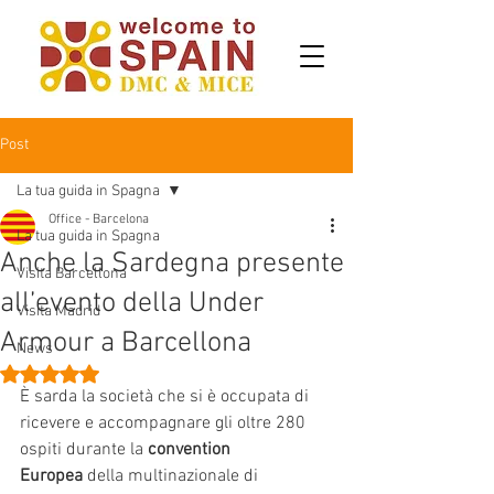
Post
La tua guida in Spagna
Office - Barcelona
La tua guida in Spagna
Anche la Sardegna presente
Visita Barcellona
all’evento della Under
Visita Madrid
Armour a Barcellona
News
Valutazione NaN stelle su 5.
È sarda la società che si è occupata di 
ricevere e accompagnare gli oltre 280 
ospiti durante la 
convention 
Europea
 della multinazionale di 