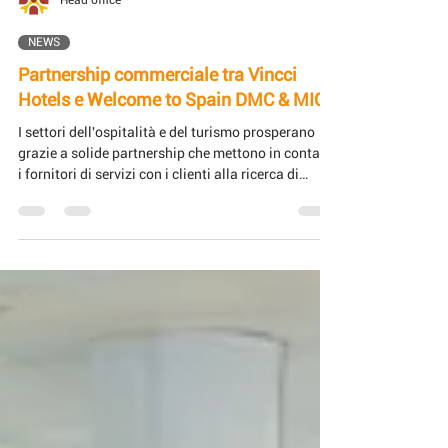
Head office
NEWS
Partnership commerciale tra Vincci
Hotels e Welcome to Spain DMC & MICE
I settori dell'ospitalità e del turismo prosperano
grazie a solide partnership che mettono in contatto
i fornitori di servizi con i clienti alla ricerca di
esperienze memorabili. Un recente accordo
commerciale tra Vincci Hotels e Welcome to Spain
DMC & MICE evidenzia come la collaborazione
possa migliorare l'offerta sia per i viaggiatori che
per gli organizzatori di eventi. Questa partnership
unisce la reputazione di Vincci Hotels per la
qualità delle sue sistemazioni con l'e