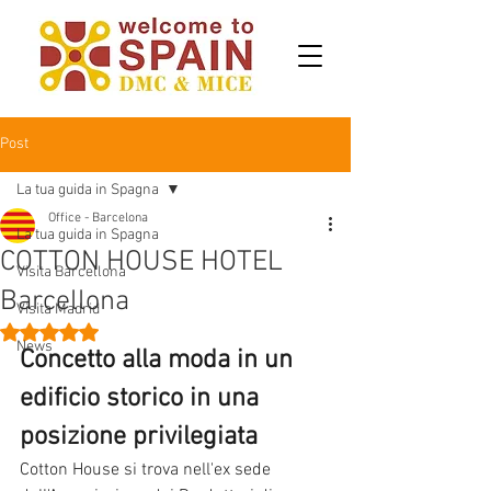
Post
La tua guida in Spagna
Office - Barcelona
La tua guida in Spagna
COTTON HOUSE HOTEL
Visita Barcellona
Barcellona
Visita Madrid
Valutazione NaN stelle su 5.
News
Concetto alla moda in un 
edificio storico in una 
posizione privilegiata
Cotton House si trova nell'ex sede 