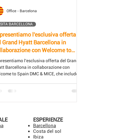
Office - Barcelona
ISITA BARCELLONA
 presentiamo l'esclusiva offerta
l Grand Hyatt Barcellona in
llaborazione con Welcome to
ain DMC & MICE, che include il
presentiamo l'esclusiva offerta del Grand
asferimento aeroportuale gratuito.
tt Barcellona in collaborazione con
come to Spain DMC & MICE, che include il
sferimento aeroportuale gratuito.
ALE
ESPERIENZE
na
Barcellona
Costa del sol
Ibiza