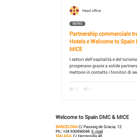
Head office
NEWS
Partnership commerciale tr
Hotels e Welcome to Spain
MICE
I settori dell'ospitalità e del turism
prosperano grazie a solide partner
mettono in contatto i fornitori di ser
clienti alla ricerca di esperienze m
Un recente accordo commerciale tr
Hotels e Welcome to Spain DMC & 
evidenzia come la collaborazione 
migliorare l'offerta sia per i viaggia
gli organizzatori di eventi. Questa 
Welcome to Spain DMC & MICE
unisce la reputazione di Vincci Hote
qualità delle sue sistemazioni con l
BARCELONA
C/ Passeig de Gràcia, 12
Ph.
:
+34 930490048
E-mail
MALAGA:
C/ Hermosilla 48