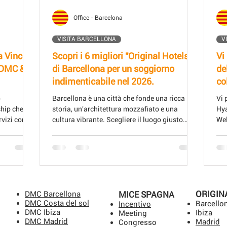
Office - Barcelona
VISITA BARCELLONA
V
a Vincci
Scopri i 6 migliori "Original Hotels"
Vi
 DMC &
di Barcellona per un soggiorno
de
indimenticabile nel 2026.
co
Sp
o
Barcellona è una città che fonde una ricca
Vi 
tr
ship che
storia, un'architettura mozzafiato e una
Hya
vizi con i
cultura vibrante. Scegliere il luogo giusto
Wel
emorabili.
dove soggiornare può trasformare la vostra
tra
a Vincci
visita in un'esperienza straordinaria. Welcome
MICE
to Spain DMC & MICE ha selezionato sei hotel
possa
originali a Barcellona che si distinguono per il
tori che per
loro stile unico, il servizio eccezionale e le
partnership
esclusive terrazze con piscina. Questi hotel
ORIGIN
DMC Barcellona
MICE SPAGNA
ls per la
offrono molto più di un semplice alloggio:
DMC Costa del sol
Barcello
Incentivo
'e
garantiscono un'atmosfera memorab
DMC Ibiza
Ibiza
Meeting
DMC Madrid
Madrid
Congresso