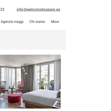
013723
info@welcometospain.es
Agenzie viaggi
Chi siamo
More