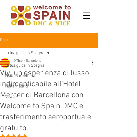
Post
La tua guida in Spagna
Office - Barcelona
La tua guida in Spagna
Vivi un'esperienza di lusso
Visita Barcellona
indimenticabile all'Hotel
Visita Madrid
Mercer di Barcellona con
News
Welcome to Spain DMC e
trasferimento aeroportuale
gratuito.
Valutazione NaN stelle su 5.