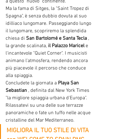
a questo "nuovo" continente.
Ma la fama di Sitges, la "Saint Tropez di 
Spagna", è senza dubbio dovuta al suo 
idilliaco lungomare. Passeggiando lungo 
il lungomare, scopriremo la splendida 
chiesa di
San Bartolomé e
Santa Tecla
, 
la grande scalinata,
il Palazzo Maricel
e 
l'incantevole "Quiet Corner". I musicisti 
animano l'atmosfera, rendendo ancora 
più piacevole il percorso che conduce 
alla spiaggia.
Concludete la giornata a
Playa San 
Sebastian
, definita dal New York Times 
"la migliore spiaggia urbana d'Europa". 
Rilassatevi su una delle sue terrazze 
panoramiche o fate un tuffo nelle acque 
cristalline del Mar Mediterraneo.
MIGLIORA IL TUO STILE DI VITA 