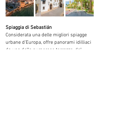
Spiaggia di Sebastián
Considerata una delle migliori spiagge 
urbane d'Europa, offre panorami idilliaci 
da una delle numerose terrazze, dal 
lungomare o dalla splendida spiaggia 
sabbiosa. Fate un tuffo rinfrescante 
nelle acque cristalline del Mar 
Mediterraneo.
CONTATTACI PER 