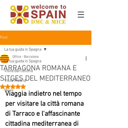
Post
La tua guida in Spagna
Office - Barcelona
La tua guida in Spagna
TARRAGONA ROMANA E
Visita Barcellona
SITGES DEL MEDITERRANEO
Visita Madrid
Valutazione NaN stelle su 5.
News
Viaggia indietro nel tempo 
per visitare la città romana 
di Tarraco e l'affascinante 
cittadina mediterranea di 