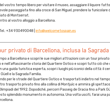
l vostro tempo libero per visitare il museo, assaggiare il liquore fatto 
ole passeggiata fino alla croce di San Miguel, prendere la funicolare 
ato di Montserrat.
ientro al vostro alloggio a Barcellona.
Tel.: +34 930490048 |
info@welcometospain.es
tour privato di Barcellona, inclusa la Sagrada
mpo a Barcellona e scopri le sue migliori attrazioni con un tour privato 
 e nell'affascinante storia del Quartiere Gotico e scopri tutto ciò che 
a guida turistica esperta, scopri i luoghi più iconici della città: il cen
o Güell e la Sagrada Familia.
ando per le strade del Quartiere Gotico e trasportati indietro nel tempo 
tro trasporto privato fino alla collina di Montjuïc e ammira gli spettaco
Olimpiadi del 1992. Dopodiché, percorri Passeig de Gracia fino a Park Güel
questo splendido monumento in autonomia. Una volta usciti, farai una p
arcellona.