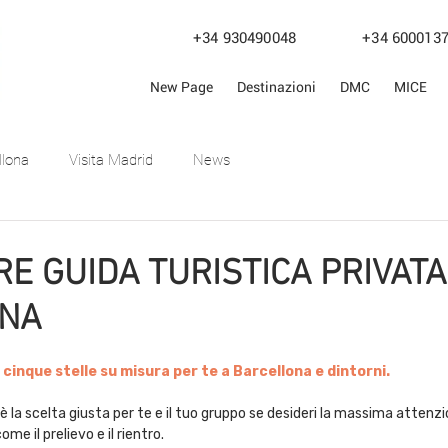
+34 930490048
+34 600
New Page
Destinazioni
DMC
MICE
llona
Visita Madrid
News
RE GUIDA TURISTICA PRIVATA
NA
le su 5.
cinque stelle su misura per te a Barcellona e dintorni.
 è la scelta giusta per te e il tuo gruppo se desideri la massima attenzi
 come il prelievo e il rientro.