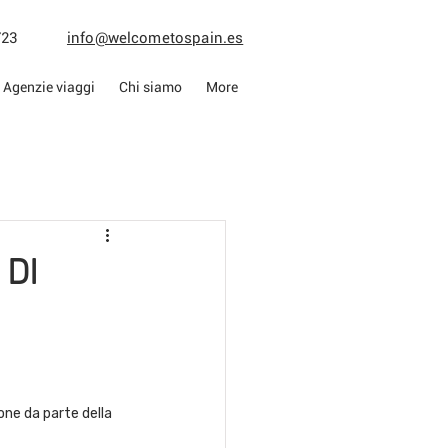
013723
info@welcometospain.es
Agenzie viaggi
Chi siamo
More
 DI
one da parte della 