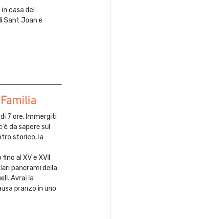
in casa del 
di Sant Joan e 
 Familia
di 7 ore. Immergiti 
c'è da sapere sul 
tro storico, la 
fino al XV e XVII 
lari panorami della 
l. Avrai la 
ausa pranzo in uno 