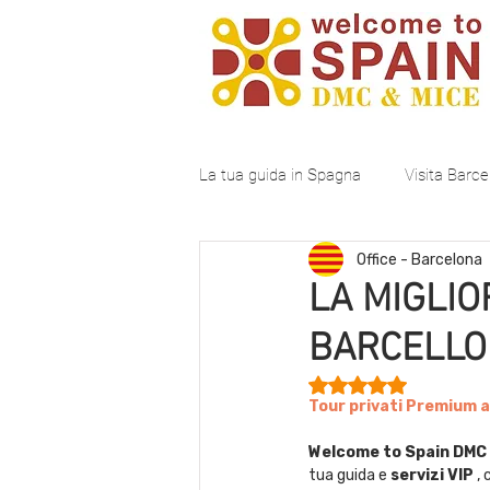
La tua guida in Spagna
Visita Barce
Office - Barcelona
LA MIGLIO
BARCELLO
Valutazione NaN stel
Tour privati Premium a 
Welcome to Spain DMC
tua guida e 
servizi VIP
 ,