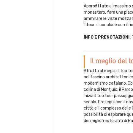
Approfittate al massimo de
monastero, fare una piacev
ammirare le viste mozzafi
Il tour si conclude con il r
INFO E PRENOTAZIONI
 : 
Il meglio del 
Sfrutta al meglio il tuo te
nel fascino architettonico
modernismo catalano. Con un
collina di Montjuïc, il Parc
Inizia il tuo tour passeggi
secolo. Prosegui con il nos
città e il complesso delle 
possibilità di esplorare 
dei migliori ristoranti di B