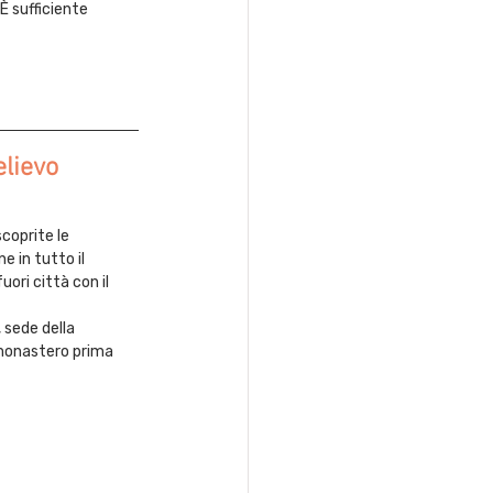
È sufficiente 
lievo 
coprite le 
 in tutto il 
ri città con il 
 sede della 
 monastero prima 