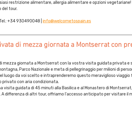
asi restrizione alimentare, allergia alimentare e opzioni vegetariane! 
o del tour.
Tel.: +34 930490048 |
info@welcometospain.es
vata di mezza giornata a Montserrat con pre
 di mezza giornata a Montserrat con la vostra visita guidata privata e s
ntagna, Parco Nazionale e meta di pellegrinaggio per milioni di persone
l luogo da voi scelto e intraprenderemo questo meraviglioso viaggio fuo
 privato con aria condizionata.
 visita guidata di 45 minuti alla Basilica e al Monastero di Montserrat,
 differenza di altri tour, offriamo l'accesso anticipato per visitare il