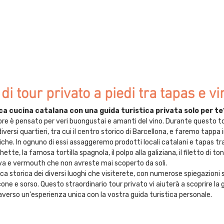
i tour privato a piedi tra tapas e vi
ica cucina catalana con una guida turistica privata solo per te
3 ore è pensato per veri buongustai e amanti del vino. Durante questo to
versi quartieri, tra cui il centro storico di Barcellona, e faremo tappa i
iche. In ognuno di essi assaggeremo prodotti locali catalani e tapas tra
ette, la famosa tortilla spagnola, il polpo alla galiziana, il filetto di t
, cava e vermouth che non avreste mai scoperto da soli.
 storica dei diversi luoghi che visiterete, con numerose spiegazioni sul
cone e sorso. Questo straordinario tour privato vi aiuterà a scoprire la 
averso un'esperienza unica con la vostra guida turistica personale.