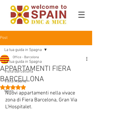
Post
La tua guida in Spagna
Office - Barcelona
La tua guida in Spagna
APPARTAMENTI FIERA
Visita Barcellona
BARCELLONA
Visita Madrid
Valutazione NaN stelle su 5.
News
Nuovi appartamenti nella vivace 
zona di Fiera Barcelona, Gran Via 
L'Hospitalet.