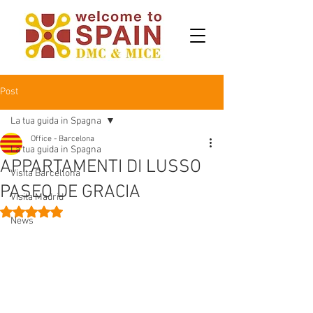
Post
La tua guida in Spagna
Office - Barcelona
La tua guida in Spagna
APPARTAMENTI DI LUSSO
Visita Barcellona
PASEO DE GRACIA
Visita Madrid
Valutazione NaN stelle su 5.
News