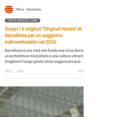
Office - Barcelona
VISITA BARCELLONA
Scopri i 6 migliori "Original Hotels" di
Barcellona per un soggiorno
indimenticabile nel 2026.
Barcellona è una città che fonde una ricca storia,
un'architettura mozzafiato e una cultura vibrante.
Scegliere il luogo giusto dove soggiornare può
trasformare la vostra visita in un'esperienza
straordinaria. Welcome to Spain DMC & MICE ha
selezionato sei hotel originali a Barcellona che si
distinguono per il loro stile unico, il servizio
eccezionale e le esclusive terrazze con piscina.
Questi hotel offrono molto più di un semplice
alloggio: garantiscono un'atmosfera memorab