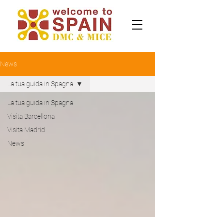
News
La tua guida in Spagna
La tua guida in Spagna
Visita Barcellona
Visita Madrid
News