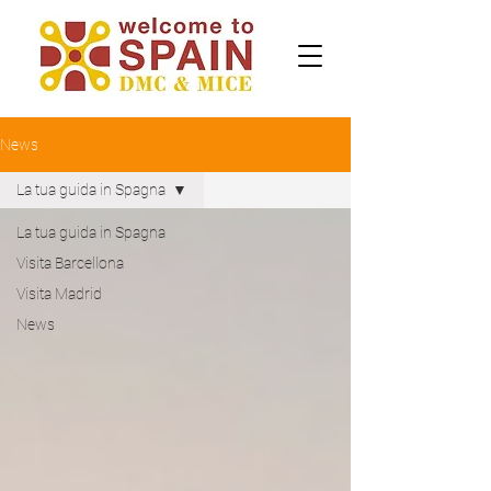
News
La tua guida in Spagna
La tua guida in Spagna
Visita Barcellona
Visita Madrid
News